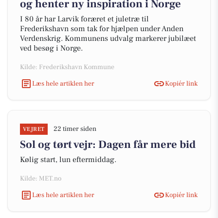
og henter ny inspiration i Norge
I 80 år har Larvik foræret et juletræ til
Frederikshavn som tak for hjælpen under Anden
Verdenskrig. Kommunens udvalg markerer jubilæet
ved besøg i Norge.
Kilde: Frederikshavn Kommune
Læs hele artiklen her
Kopiér link
22 timer siden
VEJRET
Sol og tørt vejr: Dagen får mere bid
Kølig start, lun eftermiddag.
Kilde: MET.no
Læs hele artiklen her
Kopiér link