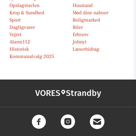
Opslagstavlen
Husstand
Krop & Sundhed
Mød dine naboer
Sport
Boligmarked
Dagligvarer
Biler
Vejret
Erhverv
Alarm112
Jobnyt
Historisk
Læserbidrag
Kommunalvalg 2025
VORES
Strandby