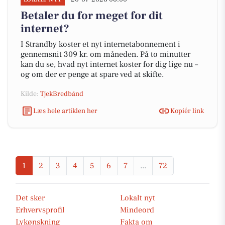
Betaler du for meget for dit
internet?
I Strandby koster et nyt internetabonnement i
gennemsnit 309 kr. om måneden. På to minutter
kan du se, hvad nyt internet koster for dig lige nu –
og om der er penge at spare ved at skifte.
Kilde:
TjekBredbånd
Læs hele artiklen her
Kopiér link
1
2
3
4
5
6
7
...
72
Det sker
Lokalt nyt
Erhvervsprofil
Mindeord
Lykønskning
Fakta om