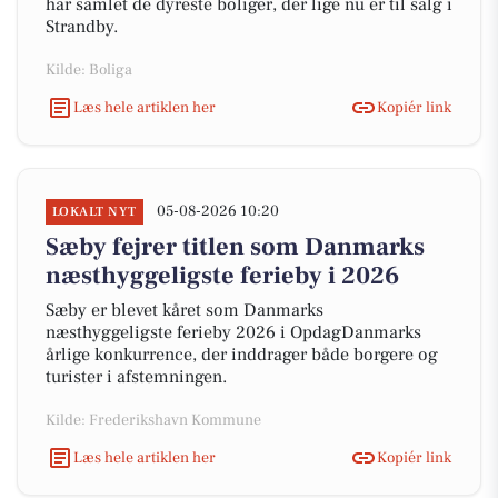
har samlet de dyreste boliger, der lige nu er til salg i
Strandby.
Kilde: Boliga
Læs hele artiklen her
Kopiér link
05-08-2026 10:20
LOKALT NYT
Sæby fejrer titlen som Danmarks
næsthyggeligste ferieby i 2026
Sæby er blevet kåret som Danmarks
næsthyggeligste ferieby 2026 i OpdagDanmarks
årlige konkurrence, der inddrager både borgere og
turister i afstemningen.
Kilde: Frederikshavn Kommune
Læs hele artiklen her
Kopiér link