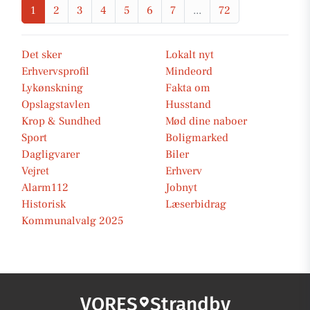
1
2
3
4
5
6
7
...
72
Det sker
Lokalt nyt
Erhvervsprofil
Mindeord
Lykønskning
Fakta om
Opslagstavlen
Husstand
Krop & Sundhed
Mød dine naboer
Sport
Boligmarked
Dagligvarer
Biler
Vejret
Erhverv
Alarm112
Jobnyt
Historisk
Læserbidrag
Kommunalvalg 2025
VORES
Strandby