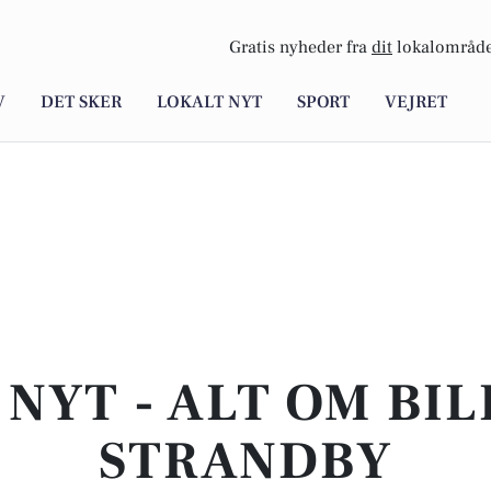
Gratis nyheder fra
dit
lokalområde
V
DET SKER
LOKALT NYT
SPORT
VEJRET
NYT - ALT OM BIL
STRANDBY