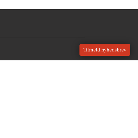
Tilmeld nyhedsbrev
V OPDATERET
okale nyheder GRATIS
Tilmeld