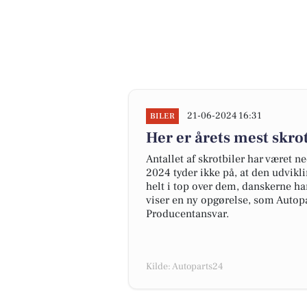
21-06-2024 16:31
BILER
Her er årets mest skr
Antallet af skrotbiler har været n
2024 tyder ikke på, at den udvikl
helt i top over dem, danskerne har
viser en ny opgørelse, som Autopa
Producentansvar.
Kilde: Autoparts24