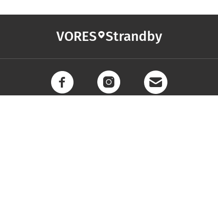
VORES
Strandby
GENVEJE
BLI
Få l
Seneste nyt fra Strandby
Email
Vores lokale erhverv
Kalenderen for Strandby
Fakta om Strandby
Erhvervsartikler
Frederikshavn Kommune