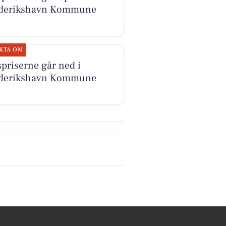
derikshavn Kommune
KTA OM
priserne går ned i
derikshavn Kommune