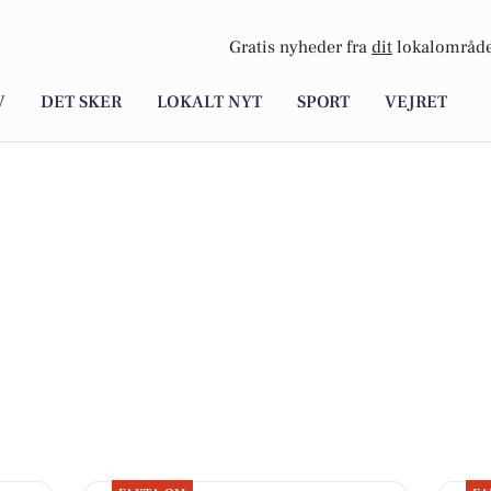
Gratis nyheder fra
dit
lokalområde
V
DET SKER
LOKALT NYT
SPORT
VEJRET