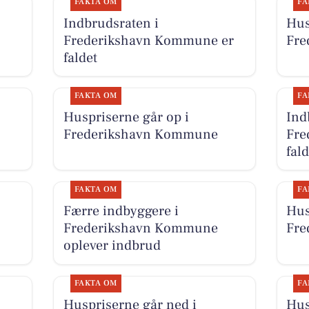
FAKTA OM
FA
Indbrudsraten i
Hus
Frederikshavn Kommune er
Fre
faldet
FAKTA OM
FA
Huspriserne går op i
Ind
Frederikshavn Kommune
Fre
fald
FAKTA OM
FA
Færre indbyggere i
Hus
Frederikshavn Kommune
Fre
oplever indbrud
FAKTA OM
FA
Huspriserne går ned i
Hus