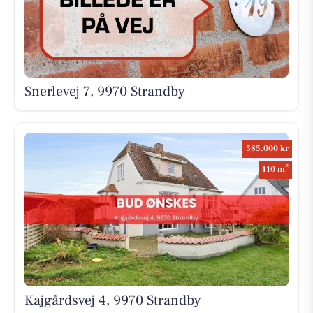
Snerlevej 7, 9970 Strandby
585.000 kr
2
110 m
Kajgårdsvej 4, 9970 Strandby