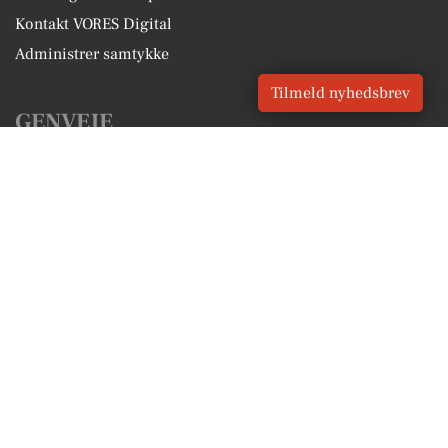
Kontakt VORES Digital
Administrer samtykke
Tilmeld nyhedsbrev
GENVEJE
Seneste nyt fra Strandby
Vores lokale erhverv
Kalenderen for Strandby
Fakta om Strandby
Erhvervsartikler
Frederikshavn Kommune
Få en gratis salgsvurdering
Sponsoreret indhold