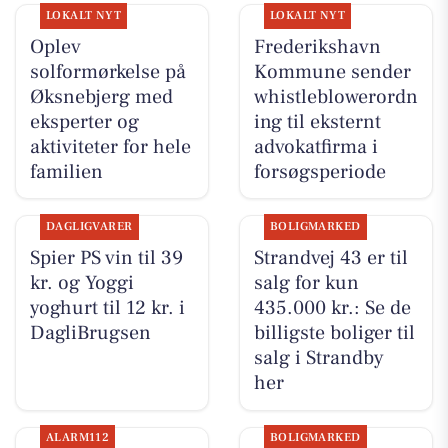
LOKALT NYT
LOKALT NYT
Oplev
Frederikshavn
solformørkelse på
Kommune sender
Øksnebjerg med
whistleblowerordn
eksperter og
ing til eksternt
aktiviteter for hele
advokatfirma i
familien
forsøgsperiode
DAGLIGVARER
BOLIGMARKED
Spier PS vin til 39
Strandvej 43 er til
kr. og Yoggi
salg for kun
yoghurt til 12 kr. i
435.000 kr.: Se de
DagliBrugsen
billigste boliger til
salg i Strandby
her
ALARM112
BOLIGMARKED