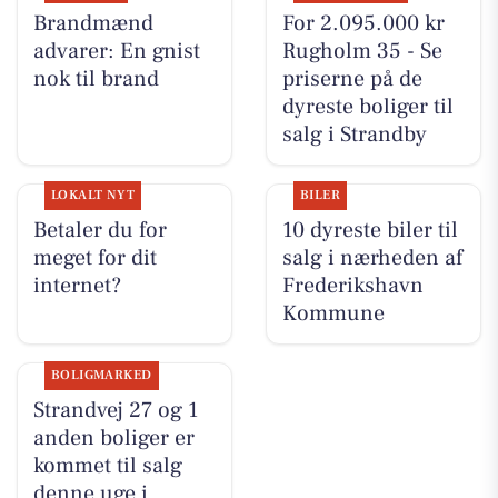
Brandmænd
For 2.095.000 kr
advarer: En gnist
Rugholm 35 - Se
nok til brand
priserne på de
dyreste boliger til
salg i Strandby
LOKALT NYT
BILER
Betaler du for
10 dyreste biler til
meget for dit
salg i nærheden af
internet?
Frederikshavn
Kommune
BOLIGMARKED
Strandvej 27 og 1
anden boliger er
kommet til salg
denne uge i