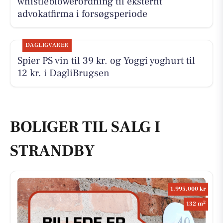
whistleblowerordning til eksternt
advokatfirma i forsøgsperiode
DAGLIGVARER
Spier PS vin til 39 kr. og Yoggi yoghurt til
12 kr. i DagliBrugsen
BOLIGER TIL SALG I
STRANDBY
1.995.000 kr
2
132 m