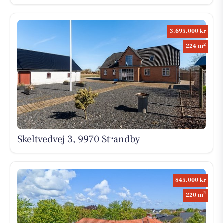
3.695.000 kr
2
224 m
Skeltvedvej 3, 9970 Strandby
845.000 kr
2
220 m