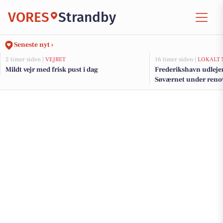
VORES
Strandby
Seneste nyt ›
2 timer siden |
VEJRET
16 timer siden |
LOKALT 
Mildt vejr med frisk pust i dag
Frederikshavn udlejer
Søværnet under renov