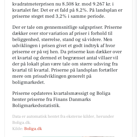
kvadratmeterprisen nu 8.508 kr. mod 9.267 kr. i
kvartalet før. Det er et fald på 8,2%. På landsplan er
priserne steget med 3,2% i samme periode.
Der er tale om gennemsnitlige salgspriser. Priserne
dækker over stor variation af priser i forhold til
beliggenhed, størrelse, stand og så videre. Men
udviklingen i prisen givet et godt indtryk af hvor
priserne er på vej hen. Da priserne kun dækker over
et kvartal og dermed et begrænset antal villaer vil
der på lokalt plan være tale om større udsving fra
kvartal til kvartal. Priserne på landsplan fortæller
mere om prisudviklingen generelt på
boligmarkedet.
Priserne opdateres kvartalsmæssigt og Boliga
henter priserne fra Finans Danmarks
Boligmarkedsstatistik.
Data er automatisk hentet fra eksterne kilder, herunder
Boliga.dk.
Kilde:
Boliga.dk