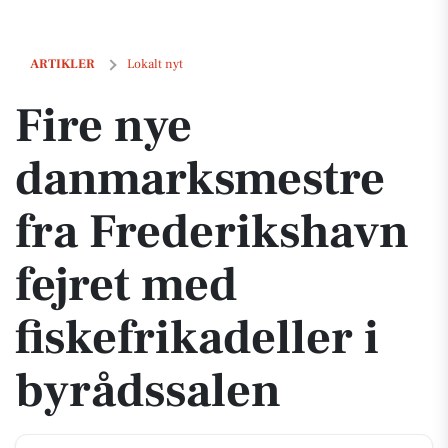
Fire nye danmarksmestre fra Frederikshavn fejret med fiskefrikadelle
ARTIKLER
Lokalt nyt
Fire nye
danmarksmestre
fra Frederikshavn
fejret med
fiskefrikadeller i
byrådssalen