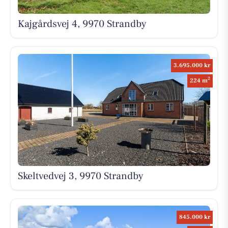
Kajgårdsvej 4, 9970 Strandby
3.695.000 kr
2
224 m
Skeltvedvej 3, 9970 Strandby
845.000 kr