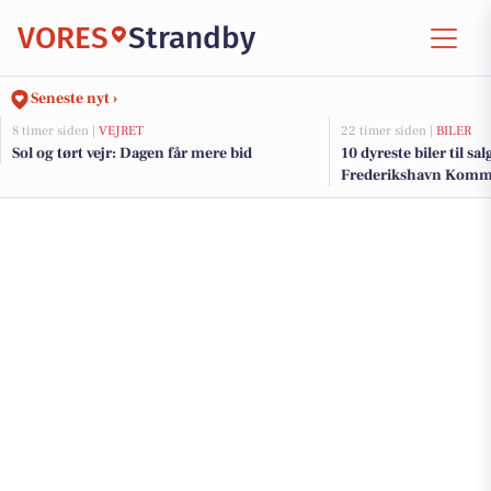
VORES
Strandby
Seneste nyt ›
8 timer siden |
VEJRET
22 timer siden |
BILER
Sol og tørt vejr: Dagen får mere bid
10 dyreste biler til sa
Frederikshavn Kom