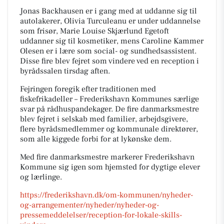
Jonas Backhausen er i gang med at uddanne sig til
autolakerer, Olivia Turculeanu er under uddannelse
som frisør, Marie Louise Skjærlund Egetoft
uddanner sig til kosmetiker, mens Caroline Kammer
Olesen er i lære som social- og sundhedsassistent.
Disse fire blev fejret som vindere ved en reception i
byrådssalen tirsdag aften.
Fejringen foregik efter traditionen med
fiskefrikadeller – Frederikshavn Kommunes særlige
svar på rådhuspandekager. De fire danmarksmestre
blev fejret i selskab med familier, arbejdsgivere,
flere byrådsmedlemmer og kommunale direktører,
som alle kiggede forbi for at lykønske dem.
Med fire danmarksmestre markerer Frederikshavn
Kommune sig igen som hjemsted for dygtige elever
og lærlinge.
https://frederikshavn.dk/om-kommunen/nyheder-
og-arrangementer/nyheder/nyheder-og-
pressemeddelelser/reception-for-lokale-skills-