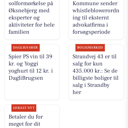
solformørkelse på
Kommune sender
Øksnebjerg med
whistleblowerordn
eksperter og
ing til eksternt
aktiviteter for hele
advokatfirma i
familien
forsøgsperiode
DAGLIGVARER
BOLIGMARKED
Spier PS vin til 39
Strandvej 43 er til
kr. og Yoggi
salg for kun
yoghurt til 12 kr. i
435.000 kr.: Se de
DagliBrugsen
billigste boliger til
salg i Strandby
her
LOKALT NYT
Betaler du for
meget for dit