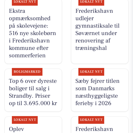
LOKALT NYT
LOKALT NYT
Ekstra
Frederikshavn
opmærksomhed
udlejer
på skolevejene:
gymnastiksale til
516 nye skolebørn
Søværnet under
i Frederikshavn
renovering af
kommune efter
træningshal
sommerferien
BOLIGMARKED
LOKALT NYT
Top 6 over dyreste
Sæby fejrer titlen
boliger til salg i
som Danmarks
Strandby. Priser
næsthyggeligste
op til 3.695.000 kr
ferieby i 2026
LOKALT NYT
LOKALT NYT
Oplev
Frederikshavn