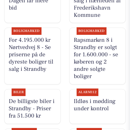
Dagen får mere
salg i nærheden af
bid
Frederikshavn
Kommune
BOLIGMARKED
BOLIGMARKED
For 4.195.000 kr
Rapsmarken 8 i
Nørtvedvej 8 - Se
Strandby er solgt
priserne på de
for 1.600.000 - se
dyreste boliger til
køberen og 2
salg i Strandby
andre solgte
boliger
BILER
ALARM112
De billigste biler i
Ildløs i mødding
Strandby - Priser
under kontrol
fra 51.500 kr