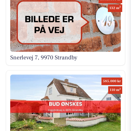
2
132 m
Snerlevej 7, 9970 Strandby
585.000 kr
2
110 m