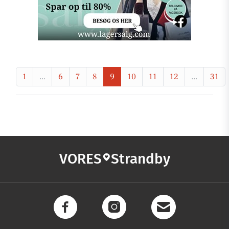
1
...
6
7
8
9
10
11
12
...
31
VORES
Strandby