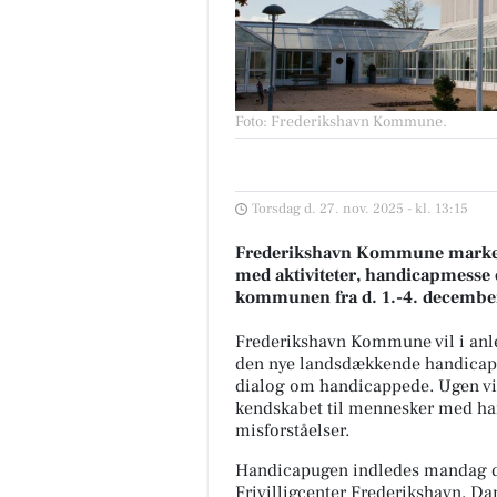
Foto: Frederikshavn Kommune
.
Torsdag d. 27. nov. 2025 - kl. 13:15
Frederikshavn Kommune marker
med aktiviteter, handicapmesse 
kommunen fra d. 1.-4. decembe
Frederikshavn Kommune vil i anl
den nye landsdækkende handicap
dialog om handicappede. Ugen vil 
kendskabet til mennesker med han
misforståelser.
Handicapugen indledes mandag 
Frivilligcenter Frederikshavn, D