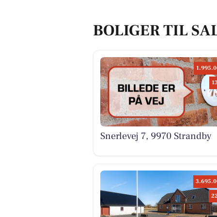
BOLIGER TIL SA
1.995.0
1
Snerlevej 7, 9970 Strandby
3.695.0
2