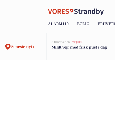
VORES
Strandby
ALARM112
BOLIG
ERHVER
3 timer siden |
VEJRET
Seneste nyt ›
Mildt vejr med frisk pust i dag