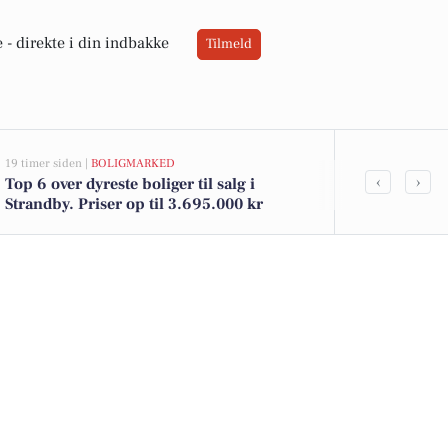
 -
direkte i din indbakke
Tilmeld
19 timer siden |
BOLIGMARKED
21 timer siden |
L
‹
›
Top 6 over dyreste boliger til salg i
Sæby fejrer 
Strandby. Priser op til 3.695.000 kr
næsthyggelig