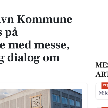
på handicapuge med messe, åbent hus og dialog om inklusion
havn Kommune
s på
e med messe,
g dialog om
ME
AR
VE
Mild