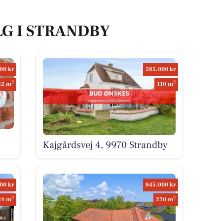
LG I STRANDBY
00 kr
585.000 kr
2
2
32 m
110 m
Kajgårdsvej 4, 9970 Strandby
00 kr
845.000 kr
2
2
24 m
220 m