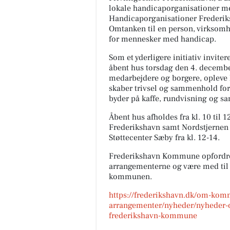
lokale handicaporganisationer me
Handicaporganisationer Frederiks
Omtanken til en person, virksomhed
for mennesker med handicap.
Som et yderligere initiativ invit
åbent hus torsdag den 4. decembe
medarbejdere og borgere, opleve hv
skaber trivsel og sammenhold f
byder på kaffe, rundvisning og sa
Åbent hus afholdes fra kl. 10 til 
Frederikshavn samt Nordstjernen 
Støttecenter Sæby fra kl. 12-14.
Frederikshavn Kommune opfordrer a
arrangementerne og være med til a
kommunen.
https://frederikshavn.dk/om-ko
arrangementer/nyheder/nyheder-
frederikshavn-kommune