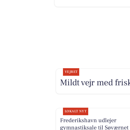
VEJRET
Mildt vejr med fris
LOKALT NYT
Frederikshavn udlejer
gymnastiksale til Søværnet