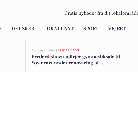
Gratis nyheder fra
dit
lokalområde
V
DET SKER
LOKALT NYT
SPORT
VEJRET
17 timer siden |
LOKALT NYT
Frederikshavn udlejer gymnastiksale til
Søværnet under renovering af
træningshal