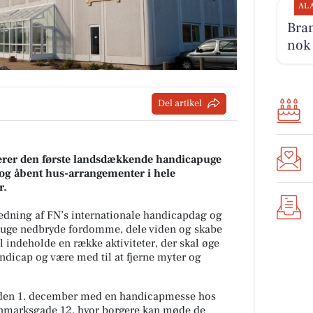
AL
Bra
nok 
Del artikel
er den første landsdækkende handicapuge
og åbent hus-arrangementer i hele
r.
edning af FN’s internationale handicapdag og
uge nedbryde fordomme, dele viden og skabe
indeholde en række aktiviteter, der skal øge
dicap og være med til at fjerne myter og
den 1. december med en handicapmesse hos
anmarksgade 12, hvor borgere kan møde de