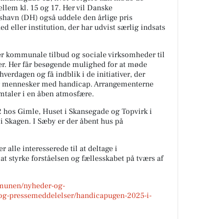
llem kl. 15 og 17. Her vil Danske
havn (DH) også uddele den årlige pris
 eller institution, der har udvist særlig indsats
erer kommunale tilbud og sociale virksomheder til
r. Her får besøgende mulighed for at møde
erdagen og få indblik i de initiativer, der
or mennesker med handicap. Arrangementerne
mtaler i en åben atmosfære.
12 hos Gimle, Huset i Skansegade og Topvirk i
i Skagen. I Sæby er der åbent hus på
lle interesserede til at deltage i
t styrke forståelsen og fællesskabet på tværs af
mmunen/nyheder-og-
og-pressemeddelelser/handicapugen-2025-i-