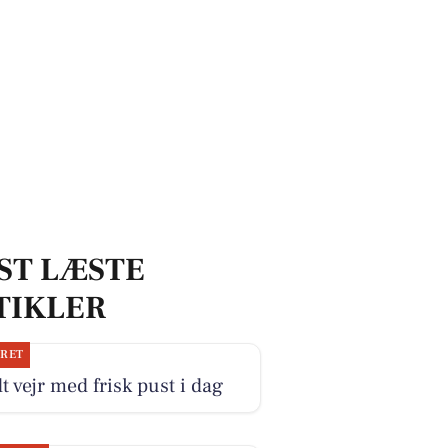
ST LÆSTE
TIKLER
JRET
t vejr med frisk pust i dag