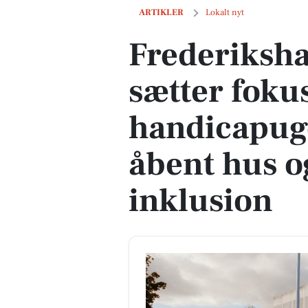
Frederikshavn Kommune sætter fokus 
ARTIKLER
Lokalt nyt
Frederiks
sætter foku
handicapug
åbent hus o
inklusion