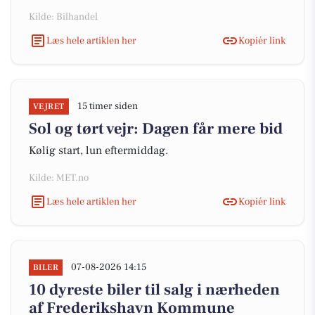
Kilde: Bilhandel
Læs hele artiklen her
Kopiér link
15 timer siden
VEJRET
Sol og tørt vejr: Dagen får mere bid
Kølig start, lun eftermiddag.
Kilde: MET.no
Læs hele artiklen her
Kopiér link
07-08-2026 14:15
BILER
10 dyreste biler til salg i nærheden
af Frederikshavn Kommune