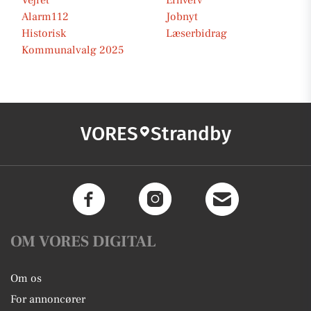
Vejret
Erhverv
Alarm112
Jobnyt
Historisk
Læserbidrag
Kommunalvalg 2025
VORES
Strandby
OM VORES DIGITAL
Om os
For annoncører