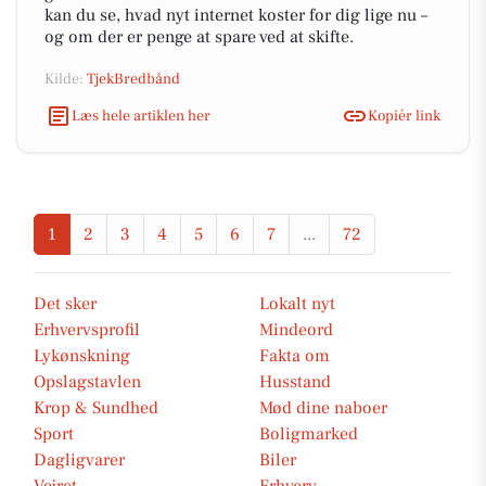
kan du se, hvad nyt internet koster for dig lige nu –
og om der er penge at spare ved at skifte.
Kilde:
TjekBredbånd
Læs hele artiklen her
Kopiér link
1
2
3
4
5
6
7
...
72
Det sker
Lokalt nyt
Erhvervsprofil
Mindeord
Lykønskning
Fakta om
Opslagstavlen
Husstand
Krop & Sundhed
Mød dine naboer
Sport
Boligmarked
Dagligvarer
Biler