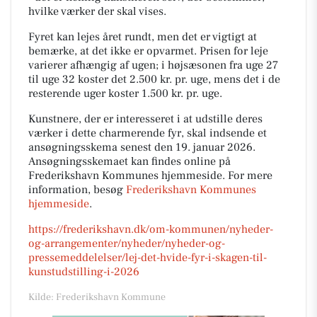
hvilke værker der skal vises.
Fyret kan lejes året rundt, men det er vigtigt at
bemærke, at det ikke er opvarmet. Prisen for leje
varierer afhængig af ugen; i højsæsonen fra uge 27
til uge 32 koster det 2.500 kr. pr. uge, mens det i de
resterende uger koster 1.500 kr. pr. uge.
Kunstnere, der er interesseret i at udstille deres
værker i dette charmerende fyr, skal indsende et
ansøgningsskema senest den 19. januar 2026.
Ansøgningsskemaet kan findes online på
Frederikshavn Kommunes hjemmeside. For mere
information, besøg
Frederikshavn Kommunes
hjemmeside
.
https://frederikshavn.dk/om-kommunen/nyheder-
og-arrangementer/nyheder/nyheder-og-
pressemeddelelser/lej-det-hvide-fyr-i-skagen-til-
kunstudstilling-i-2026
Kilde: Frederikshavn Kommune