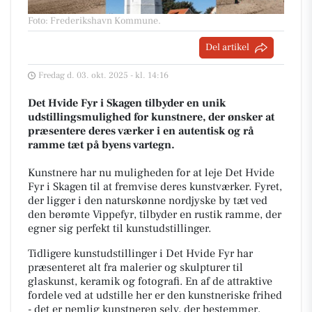
Foto: Frederikshavn Kommune
.
Del artikel
Fredag d. 03. okt. 2025 - kl. 14:16
Det Hvide Fyr i Skagen tilbyder en unik
udstillingsmulighed for kunstnere, der ønsker at
præsentere deres værker i en autentisk og rå
ramme tæt på byens vartegn.
Kunstnere har nu muligheden for at leje Det Hvide
Fyr i Skagen til at fremvise deres kunstværker. Fyret,
der ligger i den naturskønne nordjyske by tæt ved
den berømte Vippefyr, tilbyder en rustik ramme, der
egner sig perfekt til kunstudstillinger.
Tidligere kunstudstillinger i Det Hvide Fyr har
præsenteret alt fra malerier og skulpturer til
glaskunst, keramik og fotografi. En af de attraktive
fordele ved at udstille her er den kunstneriske frihed
- det er nemlig kunstneren selv, der bestemmer,