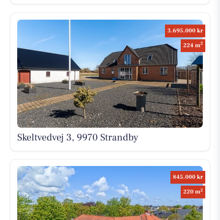
3.695.000 kr
2
224 m
Skeltvedvej 3, 9970 Strandby
845.000 kr
2
220 m