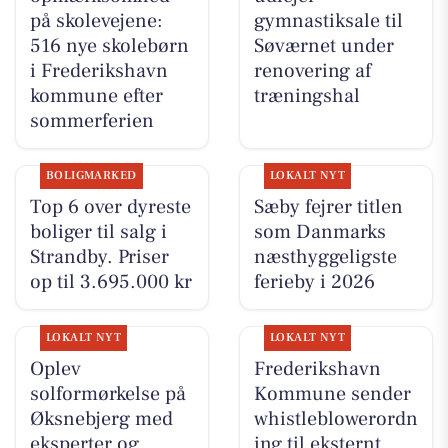
på skolevejene:
gymnastiksale til
516 nye skolebørn
Søværnet under
i Frederikshavn
renovering af
kommune efter
træningshal
sommerferien
BOLIGMARKED
LOKALT NYT
Top 6 over dyreste
Sæby fejrer titlen
boliger til salg i
som Danmarks
Strandby. Priser
næsthyggeligste
op til 3.695.000 kr
ferieby i 2026
LOKALT NYT
LOKALT NYT
Oplev
Frederikshavn
solformørkelse på
Kommune sender
Øksnebjerg med
whistleblowerordn
eksperter og
ing til eksternt