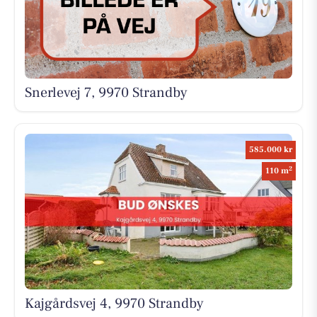
Snerlevej 7, 9970 Strandby
585.000 kr
2
110 m
Kajgårdsvej 4, 9970 Strandby