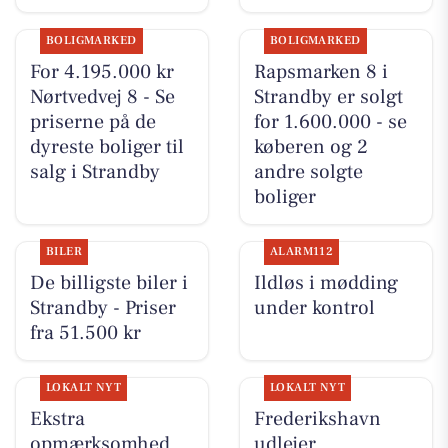
BOLIGMARKED
BOLIGMARKED
For 4.195.000 kr
Rapsmarken 8 i
Nørtvedvej 8 - Se
Strandby er solgt
priserne på de
for 1.600.000 - se
dyreste boliger til
køberen og 2
salg i Strandby
andre solgte
boliger
BILER
ALARM112
De billigste biler i
Ildløs i mødding
Strandby - Priser
under kontrol
fra 51.500 kr
LOKALT NYT
LOKALT NYT
Ekstra
Frederikshavn
opmærksomhed
udlejer