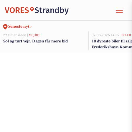
VORES
Strandby
Seneste nyt ›
23 timer siden |
VEJRET
07-08-2026 14:15 |
BILER
Sol og tørt vejr: Dagen får mere bid
10 dyreste biler til sa
Frederikshavn Kom