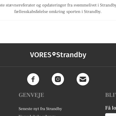
te stævnereferater og opdateringer fra svømmelivet i Strandb
fællesskabsfølelse omkring sporten i Strandby.
VORES
Strandby
GENVEJE
BLI
Få l
Seneste nyt fra Strandby