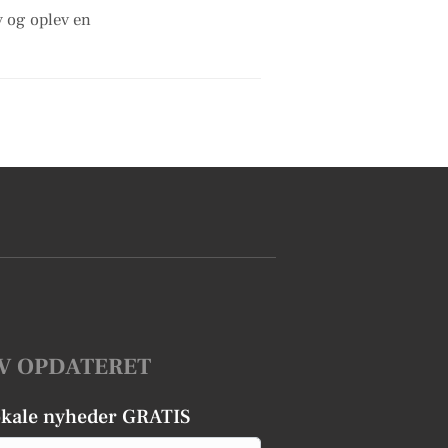
y og oplev en
V OPDATERET
okale nyheder GRATIS