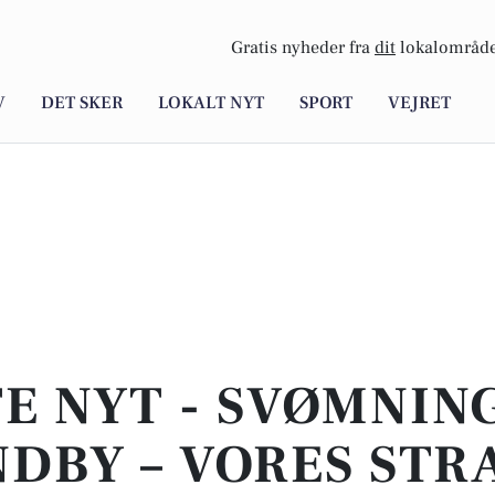
Gratis nyheder fra
dit
lokalområde
V
DET SKER
LOKALT NYT
SPORT
VEJRET
E NYT - SVØMNING
DBY – VORES ST