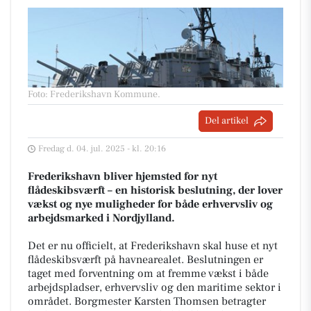
Foto: Frederikshavn Kommune
.
Del artikel
Fredag d. 04. jul. 2025 - kl. 20:16
Frederikshavn bliver hjemsted for nyt
flådeskibsværft – en historisk beslutning, der lover
vækst og nye muligheder for både erhvervsliv og
arbejdsmarked i Nordjylland.
Det er nu officielt, at Frederikshavn skal huse et nyt
flådeskibsværft på havnearealet. Beslutningen er
taget med forventning om at fremme vækst i både
arbejdspladser, erhvervsliv og den maritime sektor i
området. Borgmester Karsten Thomsen betragter