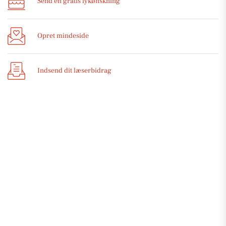
Send en gratis lykønskning
Opret mindeside
Indsend dit læserbidrag