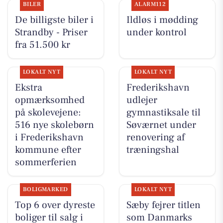
BILER
ALARM112
De billigste biler i
Ildløs i mødding
Strandby - Priser
under kontrol
fra 51.500 kr
LOKALT NYT
LOKALT NYT
Ekstra
Frederikshavn
opmærksomhed
udlejer
på skolevejene:
gymnastiksale til
516 nye skolebørn
Søværnet under
i Frederikshavn
renovering af
kommune efter
træningshal
sommerferien
BOLIGMARKED
LOKALT NYT
Top 6 over dyreste
Sæby fejrer titlen
boliger til salg i
som Danmarks