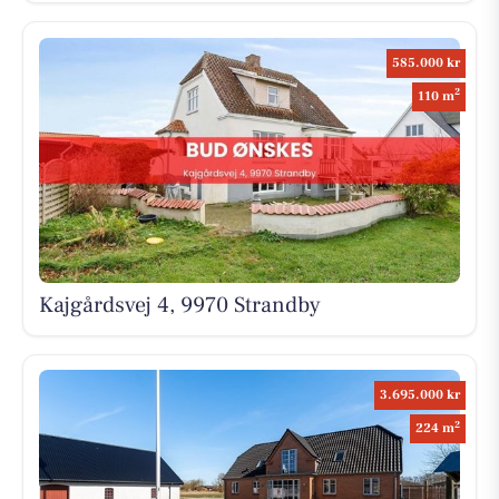
585.000 kr
2
110 m
Kajgårdsvej 4, 9970 Strandby
3.695.000 kr
2
224 m