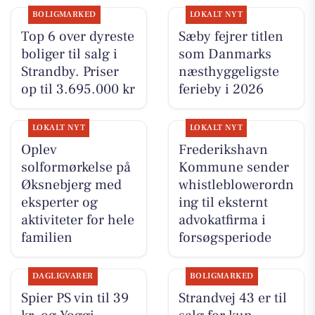
BOLIGMARKED
LOKALT NYT
Top 6 over dyreste
Sæby fejrer titlen
boliger til salg i
som Danmarks
Strandby. Priser
næsthyggeligste
op til 3.695.000 kr
ferieby i 2026
LOKALT NYT
LOKALT NYT
Oplev
Frederikshavn
solformørkelse på
Kommune sender
Øksnebjerg med
whistleblowerordn
eksperter og
ing til eksternt
aktiviteter for hele
advokatfirma i
familien
forsøgsperiode
DAGLIGVARER
BOLIGMARKED
Spier PS vin til 39
Strandvej 43 er til