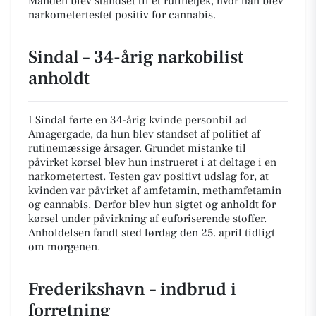
Manden blev standset til et rutinetjek, hvor han blev
narkometertestet positiv for cannabis.
Sindal – 34-årig narkobilist
anholdt
I Sindal førte en 34-årig kvinde personbil ad
Amagergade, da hun blev standset af politiet af
rutinemæssige årsager. Grundet mistanke til
påvirket kørsel blev hun instrueret i at deltage i en
narkometertest. Testen gav positivt udslag for, at
kvinden var påvirket af amfetamin, methamfetamin
og cannabis. Derfor blev hun sigtet og anholdt for
kørsel under påvirkning af euforiserende stoffer.
Anholdelsen fandt sted lørdag den 25. april tidligt
om morgenen.
Frederikshavn – indbrud i
forretning