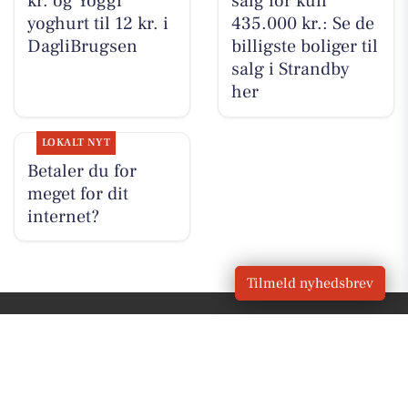
kr. og Yoggi
salg for kun
yoghurt til 12 kr. i
435.000 kr.: Se de
DagliBrugsen
billigste boliger til
salg i Strandby
her
LOKALT NYT
Betaler du for
meget for dit
internet?
Tilmeld nyhedsbrev
VORES
Strandby