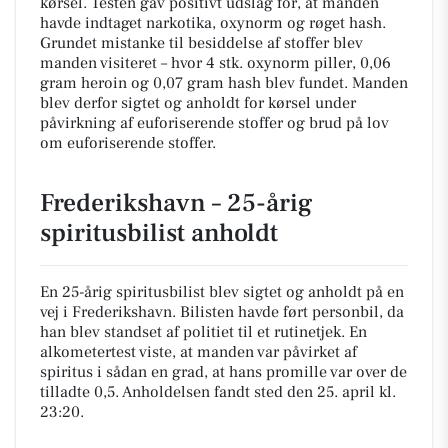
kørsel. Testen gav positivt udslag for, at manden
havde indtaget narkotika, oxynorm og røget hash.
Grundet mistanke til besiddelse af stoffer blev
manden visiteret – hvor 4 stk. oxynorm piller, 0,06
gram heroin og 0,07 gram hash blev fundet. Manden
blev derfor sigtet og anholdt for kørsel under
påvirkning af euforiserende stoffer og brud på lov
om euforiserende stoffer.
Frederikshavn – 25-årig
spiritusbilist anholdt
En 25-årig spiritusbilist blev sigtet og anholdt på en
vej i Frederikshavn. Bilisten havde ført personbil, da
han blev standset af politiet til et rutinetjek. En
alkometertest viste, at manden var påvirket af
spiritus i sådan en grad, at hans promille var over de
tilladte 0,5. Anholdelsen fandt sted den 25. april kl.
23:20.