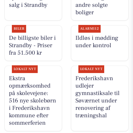
salg i Strandby
andre solgte
boliger
BILER
ALARM112
De billigste biler i
Ildløs i mødding
Strandby - Priser
under kontrol
fra 51.500 kr
LOKALT NYT
LOKALT NYT
Ekstra
Frederikshavn
opmærksomhed
udlejer
på skolevejene:
gymnastiksale til
516 nye skolebørn
Søværnet under
i Frederikshavn
renovering af
kommune efter
træningshal
sommerferien