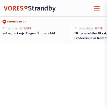
VORES
Strandby
Seneste nyt ›
7 timer siden |
VEJRET
22 timer siden |
BILER
Sol og tørt vejr: Dagen får mere bid
10 dyreste biler til sa
Frederikshavn Kom