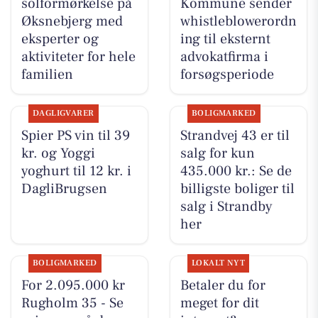
solformørkelse på
Kommune sender
Øksnebjerg med
whistleblowerordn
eksperter og
ing til eksternt
aktiviteter for hele
advokatfirma i
familien
forsøgsperiode
DAGLIGVARER
BOLIGMARKED
Spier PS vin til 39
Strandvej 43 er til
kr. og Yoggi
salg for kun
yoghurt til 12 kr. i
435.000 kr.: Se de
DagliBrugsen
billigste boliger til
salg i Strandby
her
BOLIGMARKED
LOKALT NYT
For 2.095.000 kr
Betaler du for
Rugholm 35 - Se
meget for dit