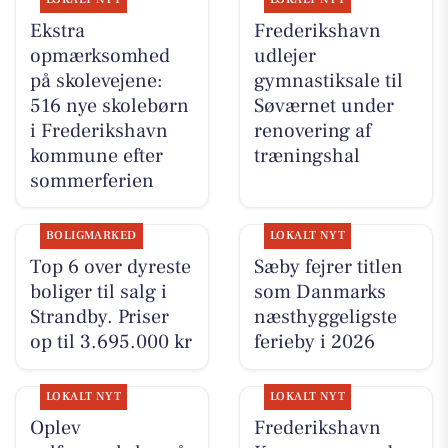
Ekstra
Frederikshavn
opmærksomhed
udlejer
på skolevejene:
gymnastiksale til
516 nye skolebørn
Søværnet under
i Frederikshavn
renovering af
kommune efter
træningshal
sommerferien
BOLIGMARKED
LOKALT NYT
Top 6 over dyreste
Sæby fejrer titlen
boliger til salg i
som Danmarks
Strandby. Priser
næsthyggeligste
op til 3.695.000 kr
ferieby i 2026
LOKALT NYT
LOKALT NYT
Oplev
Frederikshavn