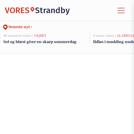
VORES
Strandby
Seneste nyt ›
48 minutter siden |
VEJRET
9 timer siden |
ALARM11
Sol og blæst giver en skarp sommerdag
Ildløs i mødding und