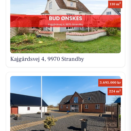
2
110 m
Kajgårdsvej 4, 9970 Strandby
3.695.000 kr
2
224 m