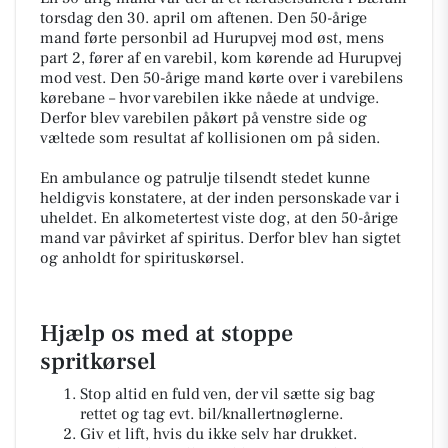
torsdag den 30. april om aftenen. Den 50-årige
mand førte personbil ad Hurupvej mod øst, mens
part 2, fører af en varebil, kom kørende ad Hurupvej
mod vest. Den 50-årige mand kørte over i varebilens
kørebane – hvor varebilen ikke nåede at undvige.
Derfor blev varebilen påkørt på venstre side og
væltede som resultat af kollisionen om på siden.
En ambulance og patrulje tilsendt stedet kunne
heldigvis konstatere, at der inden personskade var i
uheldet. En alkometertest viste dog, at den 50-årige
mand var påvirket af spiritus. Derfor blev han sigtet
og anholdt for spirituskørsel.
Hjælp os med at stoppe
spritkørsel
Stop altid en fuld ven, der vil sætte sig bag
rettet og tag evt. bil/knallertnøglerne.
Giv et lift, hvis du ikke selv har drukket.