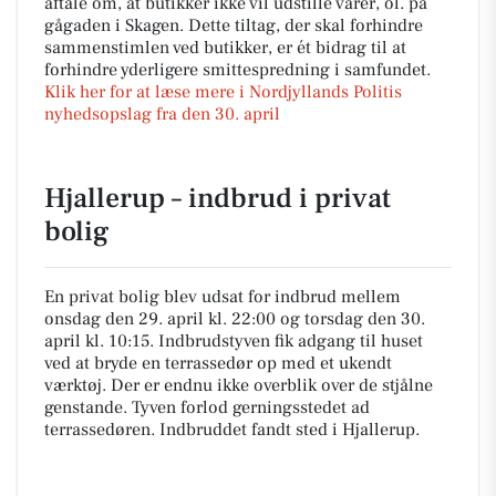
aftale om, at butikker ikke vil udstille varer, ol. på
gågaden i Skagen. Dette tiltag, der skal forhindre
sammenstimlen ved butikker, er ét bidrag til at
forhindre yderligere smittespredning i samfundet.
Klik her for at læse mere i Nordjyllands Politis
nyhedsopslag fra den 30. april
Hjallerup – indbrud i privat
bolig
En privat bolig blev udsat for indbrud mellem
onsdag den 29. april kl. 22:00 og torsdag den 30.
april kl. 10:15. Indbrudstyven fik adgang til huset
ved at bryde en terrassedør op med et ukendt
værktøj. Der er endnu ikke overblik over de stjålne
genstande. Tyven forlod gerningsstedet ad
terrassedøren. Indbruddet fandt sted i Hjallerup.