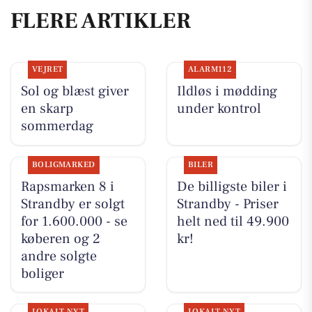
FLERE ARTIKLER
VEJRET
ALARM112
Sol og blæst giver
Ildløs i mødding
en skarp
under kontrol
sommerdag
BOLIGMARKED
BILER
Rapsmarken 8 i
De billigste biler i
Strandby er solgt
Strandby - Priser
for 1.600.000 - se
helt ned til 49.900
køberen og 2
kr!
andre solgte
boliger
LOKALT NYT
LOKALT NYT