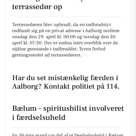
terrassedør op
Terrassedøren blev opbrudt, da en indbrudstyv
indfandt sig på en privat adresse i Aalborg mellem
onsdag den 29. april kl. 00:00 og torsdag den 30.
april kl. 07:30. Der er endnu intet overblik over de
stjålne genstande i indbruddet. Tyven forlod
gerningsstedet ad terrassedøren.
Har du set mistænkelig færden i
Aalborg? Kontakt politiet på 114.
Bælum – spiritusbilist involveret
i færdselsuheld
En 50-årig mand var del af et færdselsuheld i Bælum