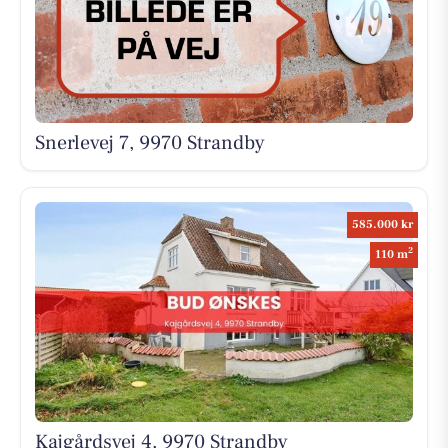
Snerlevej 7, 9970 Strandby
585.000 kr
2
110 m
Kajgårdsvej 4, 9970 Strandby