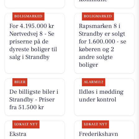
BOLIGMARKED
BOLIGMARKED
For 4.195.000 kr
Rapsmarken 8 i
Nørtvedvej 8 - Se
Strandby er solgt
priserne på de
for 1.600.000 - se
dyreste boliger til
køberen og 2
salg i Strandby
andre solgte
boliger
BILER
ALARM112
De billigste biler i
Ildløs i mødding
Strandby - Priser
under kontrol
fra 51.500 kr
LOKALT NYT
LOKALT NYT
Ekstra
Frederikshavn