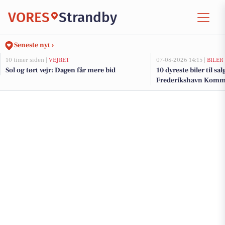
VORES
Strandby
Seneste nyt ›
10 timer siden |
VEJRET
07-08-2026 14:15 |
BILER
Sol og tørt vejr: Dagen får mere bid
10 dyreste biler til sa
Frederikshavn Kom