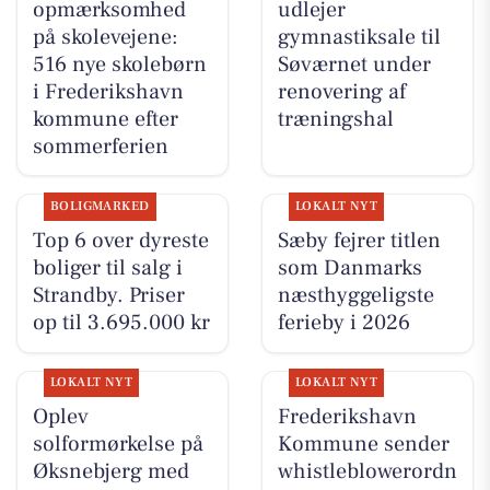
opmærksomhed
udlejer
på skolevejene:
gymnastiksale til
516 nye skolebørn
Søværnet under
i Frederikshavn
renovering af
kommune efter
træningshal
sommerferien
BOLIGMARKED
LOKALT NYT
Top 6 over dyreste
Sæby fejrer titlen
boliger til salg i
som Danmarks
Strandby. Priser
næsthyggeligste
op til 3.695.000 kr
ferieby i 2026
LOKALT NYT
LOKALT NYT
Oplev
Frederikshavn
solformørkelse på
Kommune sender
Øksnebjerg med
whistleblowerordn