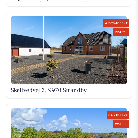
3.695.000 kr
2
224 m
Skeltvedvej 3, 9970 Strandby
845.000 kr
2
220 m