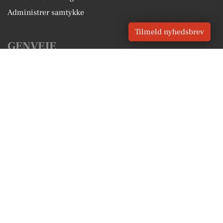
Administrer samtykke
Tilmeld nyhedsbrev
GENVEJE
Seneste nyt fra Strandby
Vores lokale erhverv
Kalenderen for Strandby
Fakta om Strandby
Erhvervsartikler
Frederikshavn Kommune
Få en gratis salgsvurdering
Sponsoreret indhold