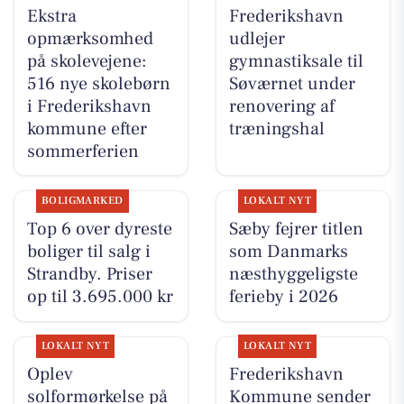
Ekstra
Frederikshavn
opmærksomhed
udlejer
på skolevejene:
gymnastiksale til
516 nye skolebørn
Søværnet under
i Frederikshavn
renovering af
kommune efter
træningshal
sommerferien
BOLIGMARKED
LOKALT NYT
Top 6 over dyreste
Sæby fejrer titlen
boliger til salg i
som Danmarks
Strandby. Priser
næsthyggeligste
op til 3.695.000 kr
ferieby i 2026
LOKALT NYT
LOKALT NYT
Oplev
Frederikshavn
solformørkelse på
Kommune sender