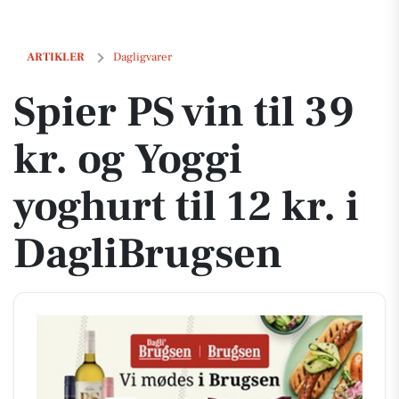
Spier PS vin til 39 kr. og Yoggi yoghurt til 12 kr. i DagliBrugsen
ARTIKLER
Dagligvarer
Spier PS vin til 39
kr. og Yoggi
yoghurt til 12 kr. i
DagliBrugsen