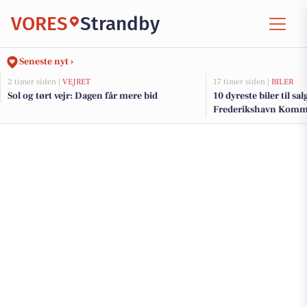
VORES
Strandby
Seneste nyt ›
2 timer siden |
VEJRET
17 timer siden |
BILER
Sol og tørt vejr: Dagen får mere bid
10 dyreste biler til sa
Frederikshavn Kom