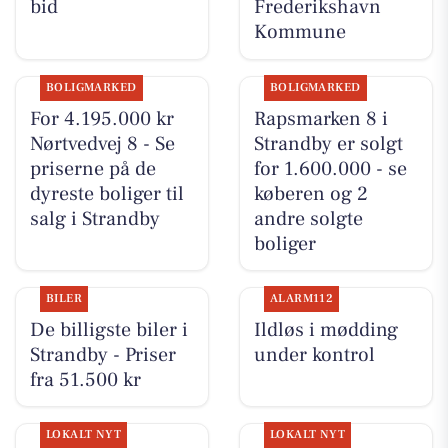
bid
Frederikshavn
Kommune
BOLIGMARKED
BOLIGMARKED
For 4.195.000 kr
Rapsmarken 8 i
Nørtvedvej 8 - Se
Strandby er solgt
priserne på de
for 1.600.000 - se
dyreste boliger til
køberen og 2
salg i Strandby
andre solgte
boliger
BILER
ALARM112
De billigste biler i
Ildløs i mødding
Strandby - Priser
under kontrol
fra 51.500 kr
LOKALT NYT
LOKALT NYT