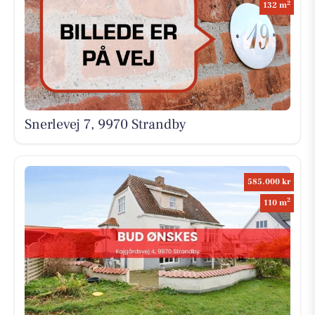
2
132 m
Snerlevej 7, 9970 Strandby
585.000 kr
2
110 m