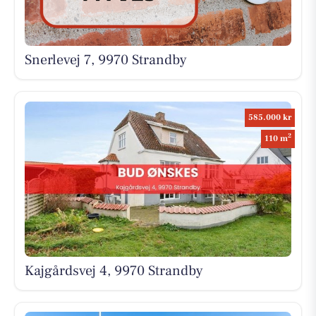
Snerlevej 7, 9970 Strandby
585.000 kr
2
110 m
Kajgårdsvej 4, 9970 Strandby