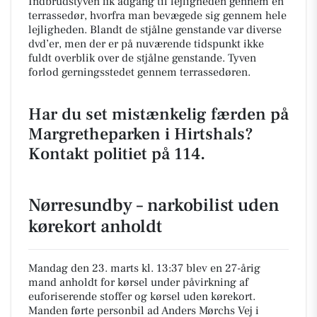
Indbrudstyven fik adgang til lejligheden gennem en
terrassedør, hvorfra man bevægede sig gennem hele
lejligheden. Blandt de stjålne genstande var diverse
dvd’er, men der er på nuværende tidspunkt ikke
fuldt overblik over de stjålne genstande. Tyven
forlod gerningsstedet gennem terrassedøren.
Har du set mistænkelig færden på
Margretheparken i Hirtshals?
Kontakt politiet på 114.
Nørresundby – narkobilist uden
kørekort anholdt
Mandag den 23. marts kl. 13:37 blev en 27-årig
mand anholdt for kørsel under påvirkning af
euforiserende stoffer og kørsel uden kørekort.
Manden førte personbil ad Anders Mørchs Vej i