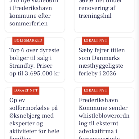
516 nye skolebørn
Søværnet under
i Frederikshavn
renovering af
kommune efter
træningshal
sommerferien
BOLIGMARKED
LOKALT NYT
Top 6 over dyreste
Sæby fejrer titlen
boliger til salg i
som Danmarks
Strandby. Priser
næsthyggeligste
op til 3.695.000 kr
ferieby i 2026
LOKALT NYT
LOKALT NYT
Oplev
Frederikshavn
solformørkelse på
Kommune sender
Øksnebjerg med
whistleblowerordn
eksperter og
ing til eksternt
aktiviteter for hele
advokatfirma i