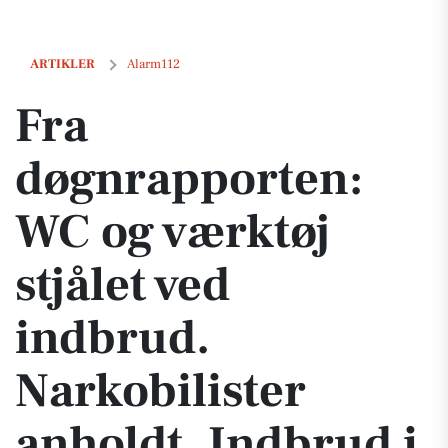
Fra døgnrapporten: WC og værktøj stjålet ved indbrud. Narkobilister 
ARTIKLER
Alarm112
Fra
døgnrapporten:
WC og værktøj
stjålet ved
indbrud.
Narkobilister
anholdt. Indbrud i