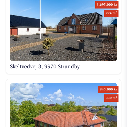
3.695.000 kr
2
224 m
Skeltvedvej 3, 9970 Strandby
845.000 kr
2
220 m