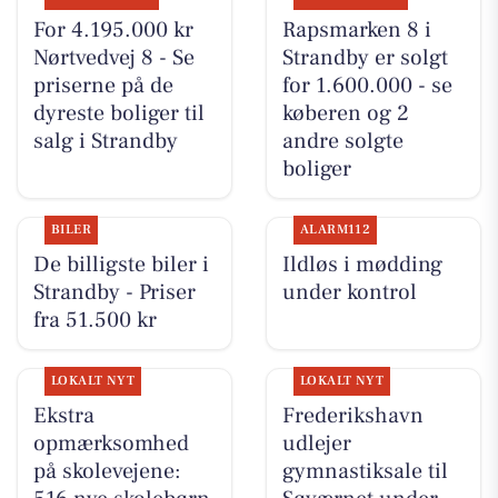
For 4.195.000 kr
Rapsmarken 8 i
Nørtvedvej 8 - Se
Strandby er solgt
priserne på de
for 1.600.000 - se
dyreste boliger til
køberen og 2
salg i Strandby
andre solgte
boliger
BILER
ALARM112
De billigste biler i
Ildløs i mødding
Strandby - Priser
under kontrol
fra 51.500 kr
LOKALT NYT
LOKALT NYT
Ekstra
Frederikshavn
opmærksomhed
udlejer
på skolevejene:
gymnastiksale til