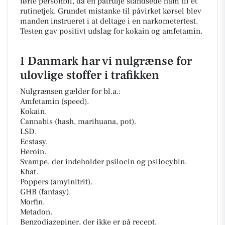
førte personbil, da en patrulje standsede ham til et
rutinetjek. Grundet mistanke til påvirket kørsel blev
manden instrueret i at deltage i en narkometertest.
Testen gav positivt udslag for kokain og amfetamin.
I Danmark har vi nulgrænse for
ulovlige stoffer i trafikken
Nulgrænsen gælder for bl.a.:
Amfetamin (speed).
Kokain.
Cannabis (hash, marihuana, pot).
LSD.
Ecstasy.
Heroin.
Svampe, der indeholder psilocin og psilocybin.
Khat.
Poppers (amylnitrit).
GHB (fantasy).
Morfin.
Metadon.
Benzodiazepiner, der ikke er på recept.