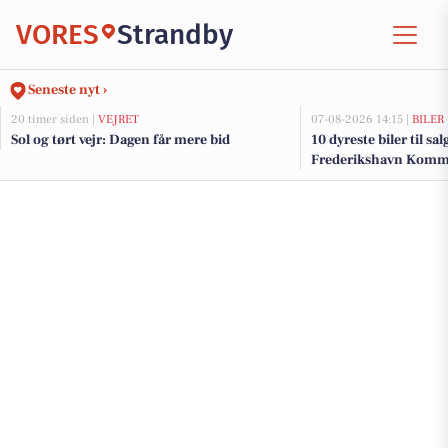
VORES
Strandby
Seneste nyt ›
20 timer siden |
VEJRET
07-08-2026 14:15 |
BILER
Sol og tørt vejr: Dagen får mere bid
10 dyreste biler til sa
Frederikshavn Kom