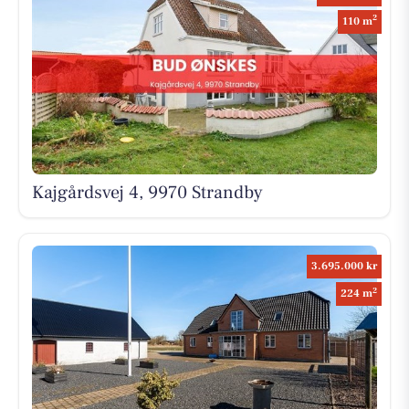
2
110 m
Kajgårdsvej 4, 9970 Strandby
3.695.000 kr
2
224 m