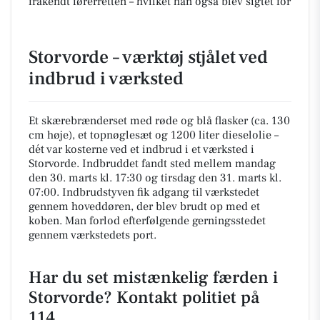
frakendt førerretten – hvilket han også blev sigtet for
Storvorde – værktøj stjålet ved
indbrud i værksted
Et skærebrænderset med røde og blå flasker (ca. 130
cm høje), et topnøglesæt og 1200 liter dieselolie –
dét var kosterne ved et indbrud i et værksted i
Storvorde. Indbruddet fandt sted mellem mandag
den 30. marts kl. 17:30 og tirsdag den 31. marts kl.
07:00. Indbrudstyven fik adgang til værkstedet
gennem hoveddøren, der blev brudt op med et
koben. Man forlod efterfølgende gerningsstedet
gennem værkstedets port.
Har du set mistænkelig færden i
Storvorde? Kontakt politiet på
114.