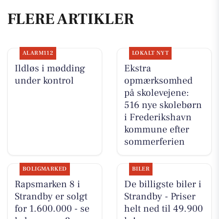
FLERE ARTIKLER
ALARM112
LOKALT NYT
Ildløs i mødding
Ekstra
under kontrol
opmærksomhed
på skolevejene:
516 nye skolebørn
i Frederikshavn
kommune efter
sommerferien
BOLIGMARKED
BILER
Rapsmarken 8 i
De billigste biler i
Strandby er solgt
Strandby - Priser
for 1.600.000 - se
helt ned til 49.900