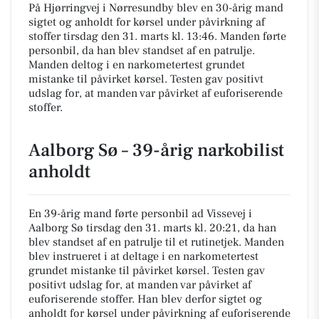
På Hjørringvej i Nørresundby blev en 30-årig mand
sigtet og anholdt for kørsel under påvirkning af
stoffer tirsdag den 31. marts kl. 13:46. Manden førte
personbil, da han blev standset af en patrulje.
Manden deltog i en narkometertest grundet
mistanke til påvirket kørsel. Testen gav positivt
udslag for, at manden var påvirket af euforiserende
stoffer.
Aalborg Sø – 39-årig narkobilist
anholdt
En 39-årig mand førte personbil ad Vissevej i
Aalborg Sø tirsdag den 31. marts kl. 20:21, da han
blev standset af en patrulje til et rutinetjek. Manden
blev instrueret i at deltage i en narkometertest
grundet mistanke til påvirket kørsel. Testen gav
positivt udslag for, at manden var påvirket af
euforiserende stoffer. Han blev derfor sigtet og
anholdt for kørsel under påvirkning af euforiserende