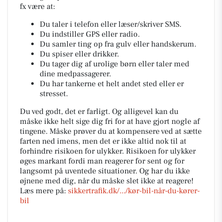
fx være at:
Du taler i telefon eller læser/skriver SMS.
Du indstiller GPS eller radio.
Du samler ting op fra gulv eller handskerum.
Du spiser eller drikker.
Du tager dig af urolige børn eller taler med
dine medpassagerer.
Du har tankerne et helt andet sted eller er
stresset.
Du ved godt, det er farligt. Og alligevel kan du
måske ikke helt sige dig fri for at have gjort nogle af
tingene. Måske prøver du at kompensere ved at sætte
farten ned imens, men det er ikke altid nok til at
forhindre risikoen for ulykker. Risikoen for ulykker
øges markant fordi man reagerer for sent og for
langsomt på uventede situationer. Og har du ikke
øjnene med dig, når du måske slet ikke at reagere!
Læs mere på:
sikkertrafik.dk/.../kør-bil-når-du-kører-
bil