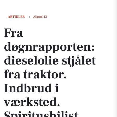
Fra døgnrapporten: dieselolie stjålet fra traktor. Indbrud i værksted. 
ARTIKLER
Alarm112
Fra
døgnrapporten:
dieselolie stjålet
fra traktor.
Indbrud i
værksted.
Spiritusbilist