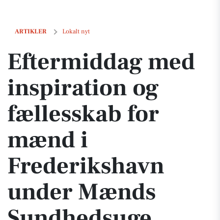
Eftermiddag med inspiration og fællesskab for mænd i Frederiksh
ARTIKLER
Lokalt nyt
Eftermiddag med
inspiration og
fællesskab for
mænd i
Frederikshavn
under Mænds
Sundhedsuge