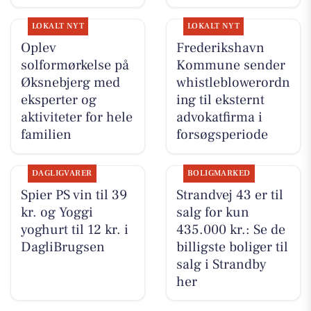
LOKALT NYT
LOKALT NYT
Oplev
Frederikshavn
solformørkelse på
Kommune sender
Øksnebjerg med
whistleblowerordn
eksperter og
ing til eksternt
aktiviteter for hele
advokatfirma i
familien
forsøgsperiode
DAGLIGVARER
BOLIGMARKED
Spier PS vin til 39
Strandvej 43 er til
kr. og Yoggi
salg for kun
yoghurt til 12 kr. i
435.000 kr.: Se de
DagliBrugsen
billigste boliger til
salg i Strandby
her