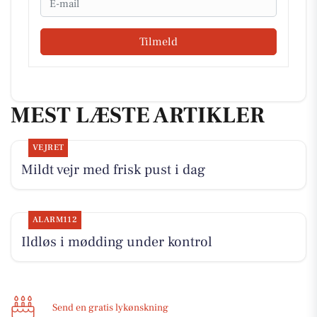
Tilmeld
MEST LÆSTE ARTIKLER
VEJRET
Mildt vejr med frisk pust i dag
ALARM112
Ildløs i mødding under kontrol
Send en gratis lykønskning