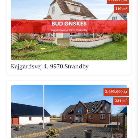
2
110 m
Kajgårdsvej 4, 9970 Strandby
3.695.000 kr
2
224 m