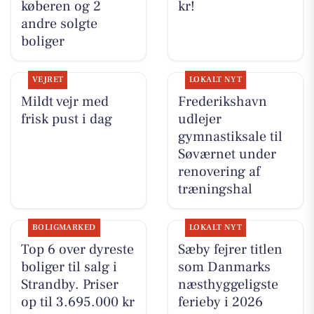
køberen og 2
kr!
andre solgte
boliger
VEJRET
LOKALT NYT
Mildt vejr med
Frederikshavn
frisk pust i dag
udlejer
gymnastiksale til
Søværnet under
renovering af
træningshal
BOLIGMARKED
LOKALT NYT
Top 6 over dyreste
Sæby fejrer titlen
boliger til salg i
som Danmarks
Strandby. Priser
næsthyggeligste
op til 3.695.000 kr
ferieby i 2026