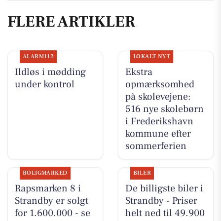
FLERE ARTIKLER
ALARM112
LOKALT NYT
Ildløs i mødding
Ekstra
under kontrol
opmærksomhed
på skolevejene:
516 nye skolebørn
i Frederikshavn
kommune efter
sommerferien
BOLIGMARKED
BILER
Rapsmarken 8 i
De billigste biler i
Strandby er solgt
Strandby - Priser
for 1.600.000 - se
helt ned til 49.900