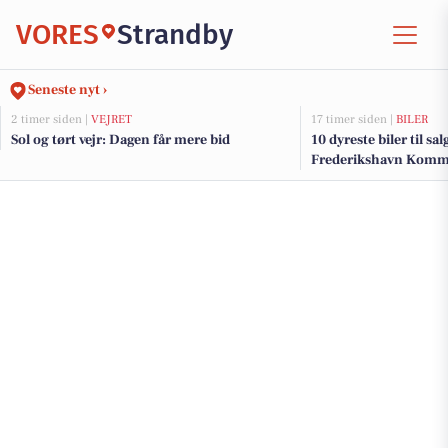
VORES
Strandby
Seneste nyt ›
2 timer siden |
VEJRET
17 timer siden |
BILER
Sol og tørt vejr: Dagen får mere bid
10 dyreste biler til sa
Frederikshavn Kom