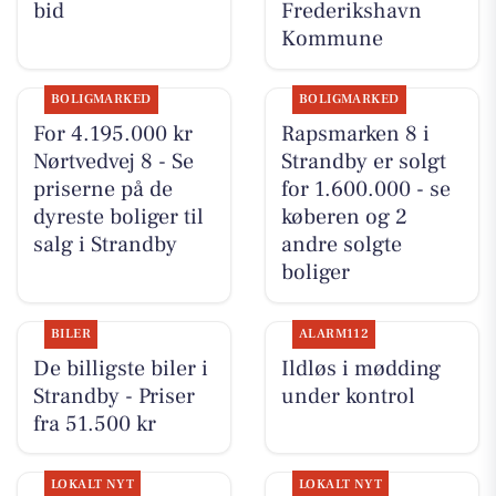
bid
Frederikshavn
Kommune
BOLIGMARKED
BOLIGMARKED
For 4.195.000 kr
Rapsmarken 8 i
Nørtvedvej 8 - Se
Strandby er solgt
priserne på de
for 1.600.000 - se
dyreste boliger til
køberen og 2
salg i Strandby
andre solgte
boliger
BILER
ALARM112
De billigste biler i
Ildløs i mødding
Strandby - Priser
under kontrol
fra 51.500 kr
LOKALT NYT
LOKALT NYT