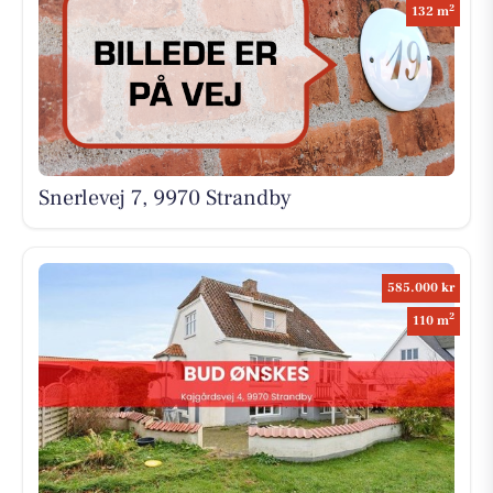
2
132 m
Snerlevej 7, 9970 Strandby
585.000 kr
2
110 m