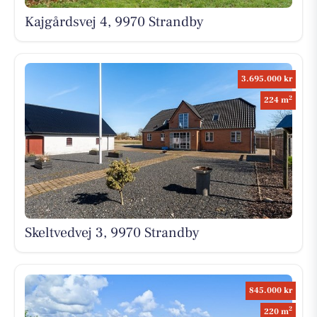
Kajgårdsvej 4, 9970 Strandby
3.695.000 kr
2
224 m
Skeltvedvej 3, 9970 Strandby
845.000 kr
2
220 m