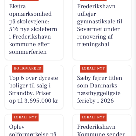
Ekstra
Frederikshavn
opmærksomhed
udlejer
på skolevejene:
gymnastiksale til
516 nye skolebørn
Søværnet under
i Frederikshavn
renovering af
kommune efter
træningshal
sommerferien
BOLIGMARKED
LOKALT NYT
Top 6 over dyreste
Sæby fejrer titlen
boliger til salg i
som Danmarks
Strandby. Priser
næsthyggeligste
op til 3.695.000 kr
ferieby i 2026
LOKALT NYT
LOKALT NYT
Oplev
Frederikshavn
solformørkelse på
Kommune sender