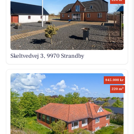
Skeltvedvej 3, 9970 Strandby
845.000 kr
2
220 m