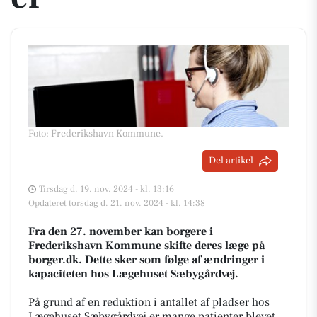
Foto: Frederikshavn Kommune
.
Del artikel
Tirsdag d. 19. nov. 2024 - kl. 13:16
Opdateret torsdag d. 21. nov. 2024 - kl. 14:38
Fra den 27. november kan borgere i
Frederikshavn Kommune skifte deres læge på
borger.dk. Dette sker som følge af ændringer i
kapaciteten hos Lægehuset Sæbygårdvej.
På grund af en reduktion i antallet af pladser hos
Lægehuset Sæbygårdvej er mange patienter blevet