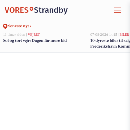
VORES
Strandby
Seneste nyt ›
11 timer siden |
VEJRET
07-08-2026 14:15 |
BILER
Sol og tørt vejr: Dagen får mere bid
10 dyreste biler til sa
Frederikshavn Kom