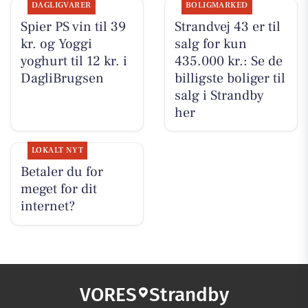
DAGLIGVARER
BOLIGMARKED
Spier PS vin til 39
Strandvej 43 er til
kr. og Yoggi
salg for kun
yoghurt til 12 kr. i
435.000 kr.: Se de
DagliBrugsen
billigste boliger til
salg i Strandby
her
LOKALT NYT
Betaler du for
meget for dit
internet?
VORES
Strandby