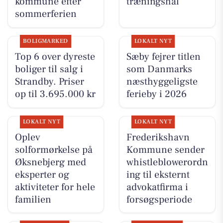
kommune efter
træningshal
sommerferien
BOLIGMARKED
LOKALT NYT
Top 6 over dyreste
Sæby fejrer titlen
boliger til salg i
som Danmarks
Strandby. Priser
næsthyggeligste
op til 3.695.000 kr
ferieby i 2026
LOKALT NYT
LOKALT NYT
Oplev
Frederikshavn
solformørkelse på
Kommune sender
Øksnebjerg med
whistleblowerordn
eksperter og
ing til eksternt
aktiviteter for hele
advokatfirma i
familien
forsøgsperiode