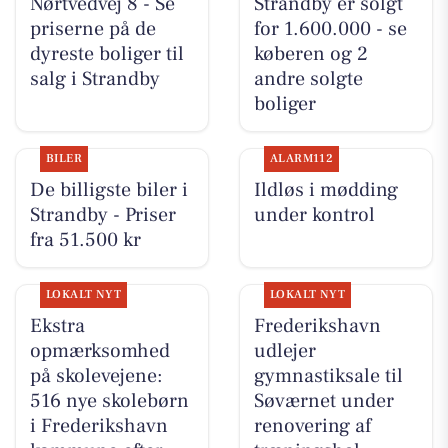
Nørtvedvej 8 - Se
Strandby er solgt
priserne på de
for 1.600.000 - se
dyreste boliger til
køberen og 2
salg i Strandby
andre solgte
boliger
BILER
ALARM112
De billigste biler i
Ildløs i mødding
Strandby - Priser
under kontrol
fra 51.500 kr
LOKALT NYT
LOKALT NYT
Ekstra
Frederikshavn
opmærksomhed
udlejer
på skolevejene:
gymnastiksale til
516 nye skolebørn
Søværnet under
i Frederikshavn
renovering af