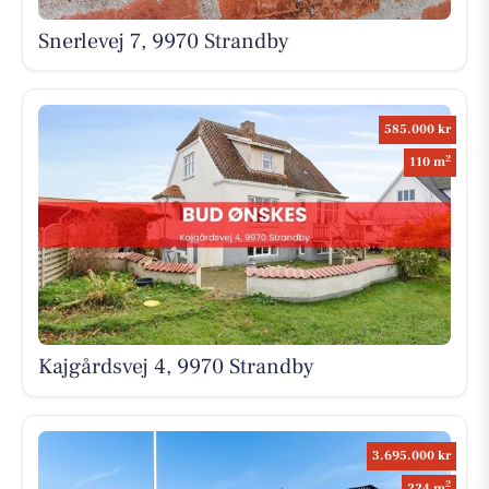
Snerlevej 7, 9970 Strandby
585.000 kr
2
110 m
Kajgårdsvej 4, 9970 Strandby
3.695.000 kr
2
224 m